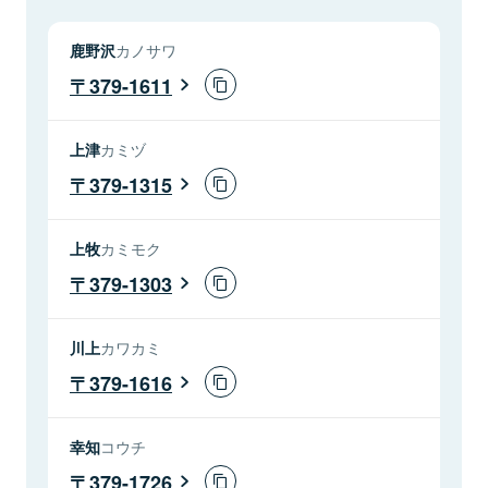
鹿野沢
カノサワ
379-1611
上津
カミヅ
379-1315
上牧
カミモク
379-1303
川上
カワカミ
379-1616
幸知
コウチ
379-1726