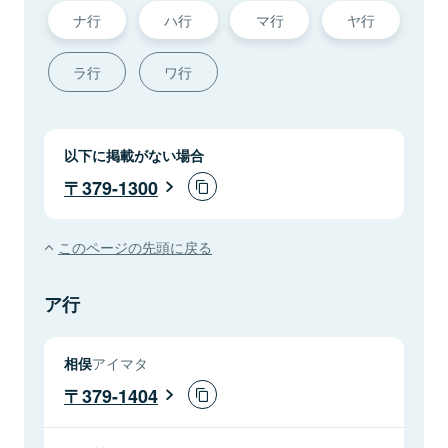
ナ行
ハ行
マ行
ヤ行
ラ行
ワ行
以下に掲載がない場合
379-1300
このページの先頭に戻る
ア行
相俣
アイマタ
379-1404