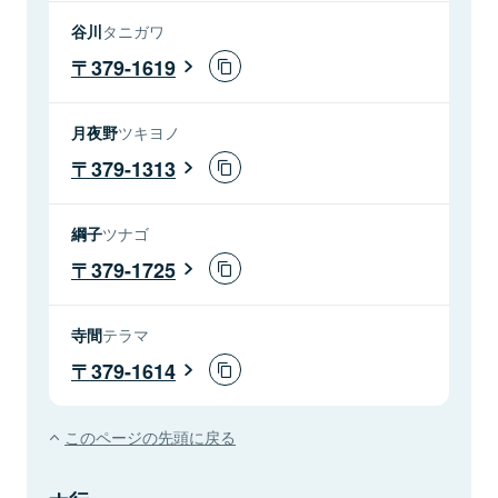
谷川
タニガワ
379-1619
月夜野
ツキヨノ
379-1313
綱子
ツナゴ
379-1725
寺間
テラマ
379-1614
このページの先頭に戻る