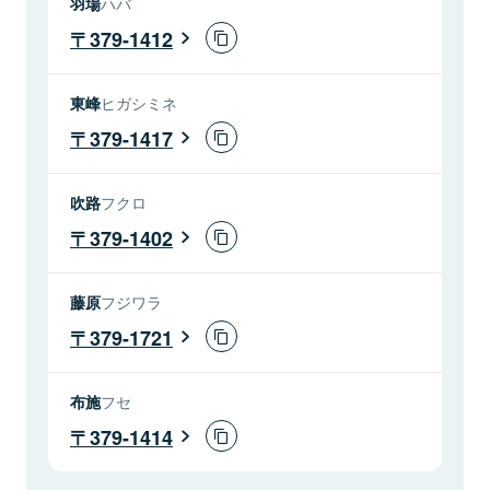
羽場
ハバ
379-1412
東峰
ヒガシミネ
379-1417
吹路
フクロ
379-1402
藤原
フジワラ
379-1721
布施
フセ
379-1414