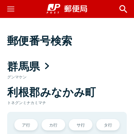
郵便番号検索
群馬県
グンマケン
利根郡みなかみ町
トネグンミナカミマチ
ア行
カ行
サ行
タ行