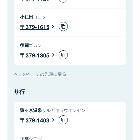
小仁田
コニタ
379-1615
後閑
ゴカン
379-1305
このページの先頭に戻る
サ行
猿ヶ京温泉
サルガキョウオンセン
379-1403
下津
シモヅ