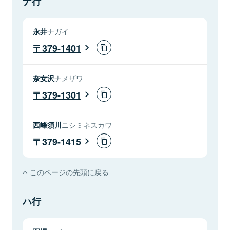
ナ行
永井
ナガイ
379-1401
奈女沢
ナメザワ
379-1301
西峰須川
ニシミネスカワ
379-1415
このページの先頭に戻る
ハ行