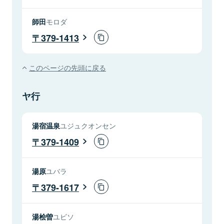
師田
モロダ
379-1413
このページの先頭に戻る
ヤ行
湯宿温泉
ユジュクオンセン
379-1409
湯原
ユバラ
379-1617
湯桧曽
ユビソ