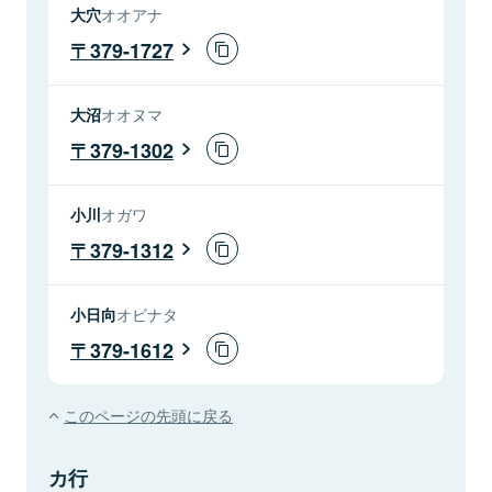
大穴
オオアナ
379-1727
大沼
オオヌマ
379-1302
小川
オガワ
379-1312
小日向
オビナタ
379-1612
このページの先頭に戻る
カ行