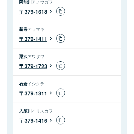
阿能川
アノウガワ
379-1618
新巻
アラマキ
379-1411
粟沢
アワザワ
379-1723
石倉
イシクラ
379-1311
入須川
イリスカワ
379-1416