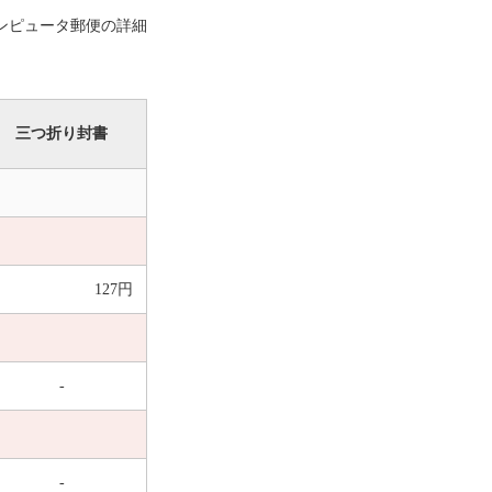
ンピュータ郵便の詳細
三つ折り封書
127円
-
-