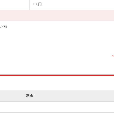
190円
した額
料金