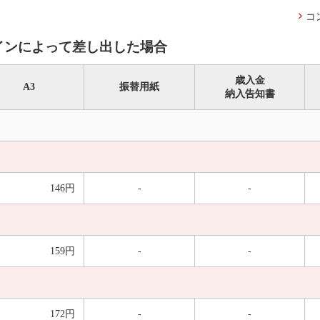
コ
インによって差し出した場合
歳入金
A3
振替用紙
納入告知書
146円
-
-
159円
-
-
172円
-
-