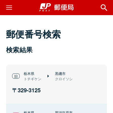
郵便番号検索
検索結果
栃木県
黒磯市
トチギケン
クロイソシ
329-3125
栃木県
那須塩原市