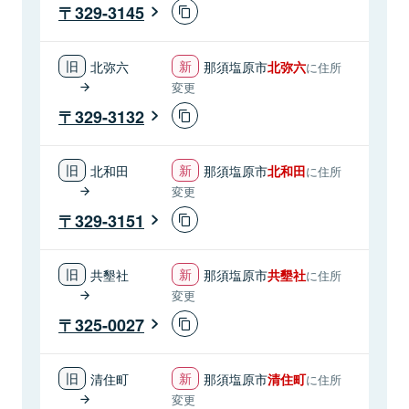
329-3145
北弥六
那須塩原市
北弥六
に住所
変更
329-3132
北和田
那須塩原市
北和田
に住所
変更
329-3151
共墾社
那須塩原市
共墾社
に住所
変更
325-0027
清住町
那須塩原市
清住町
に住所
変更