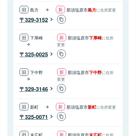
島方
那須塩原市
島方
に住所変更
329-3152
下厚崎
那須塩原市
下厚崎
に住所
変更
325-0025
下中野
那須塩原市
下中野
に住所
変更
329-3146
新町
那須塩原市
新町
に住所変更
325-0071
末広町
那須塩原市
末広町
に住所