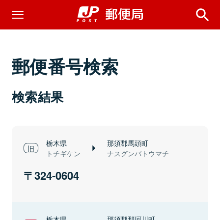
郵便番号検索
検索結果
栃木県
那須郡馬頭町
トチギケン
ナスグンバトウマチ
324-0604
栃木県
那須郡那珂川町