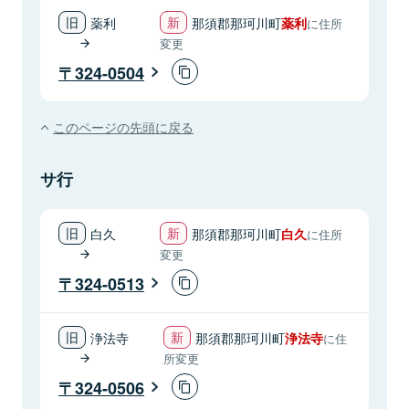
薬利
那須郡那珂川町
薬利
に住所
変更
324-0504
このページの先頭に戻る
サ行
白久
那須郡那珂川町
白久
に住所
変更
324-0513
浄法寺
那須郡那珂川町
浄法寺
に住
所変更
324-0506