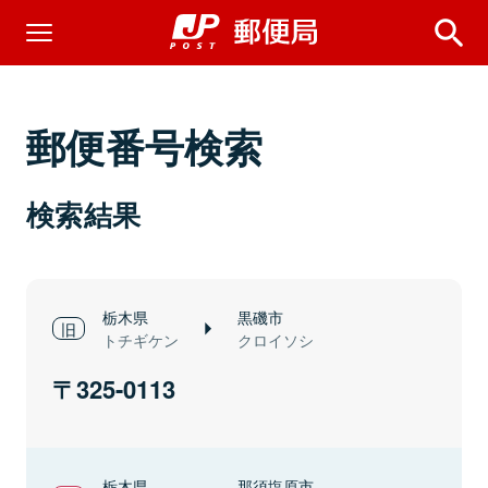
郵便番号検索
検索結果
栃木県
黒磯市
トチギケン
クロイソシ
325-0113
栃木県
那須塩原市