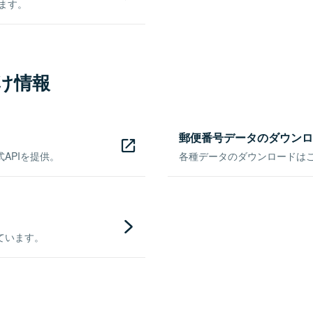
きます。
け情報
郵便番号データのダウンロ
APIを提供。
各種データのダウンロードはこち
ています。