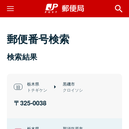
郵便番号検索
検索結果
栃木県
黒磯市
トチギケン
クロイソシ
325-0038
栃木県
那須塩原市