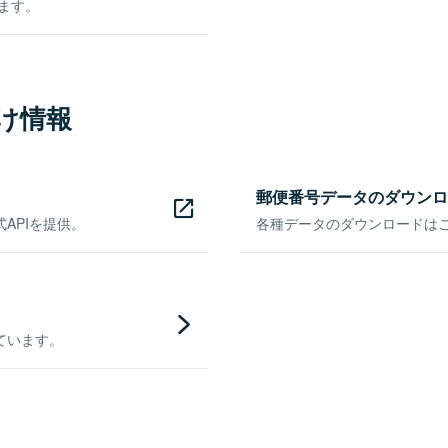
きます。
け情報
郵便番号データのダウンロ
APIを提供。
各種データのダウンロードはこち
ています。