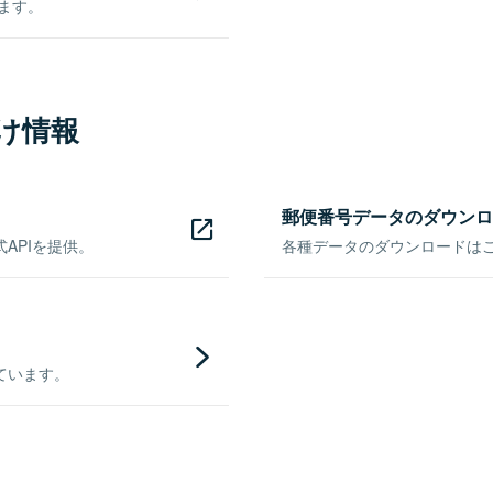
きます。
け情報
郵便番号データのダウンロ
APIを提供。
各種データのダウンロードはこち
ています。