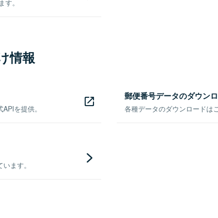
きます。
け情報
郵便番号データのダウンロ
APIを提供。
各種データのダウンロードはこち
ています。