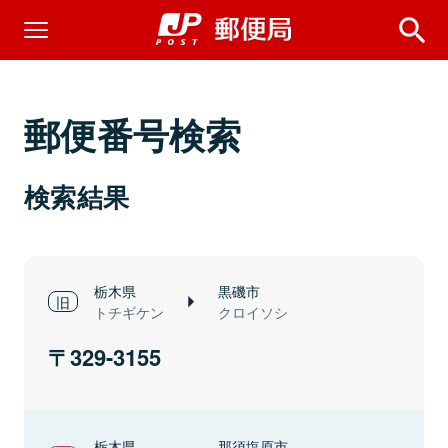
郵便番号検索
検索結果
栃木県
黒磯市
トチギケン
クロイソシ
329-3155
栃木県
那須塩原市