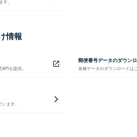
きます。
け情報
郵便番号データのダウンロ
APIを提供。
各種データのダウンロードはこち
ています。