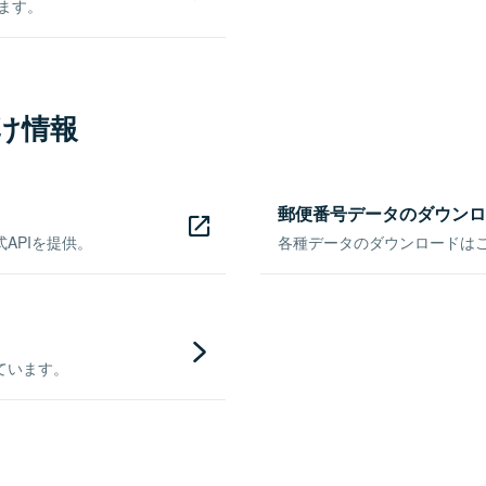
きます。
け情報
郵便番号データのダウンロ
APIを提供。
各種データのダウンロードはこち
ています。