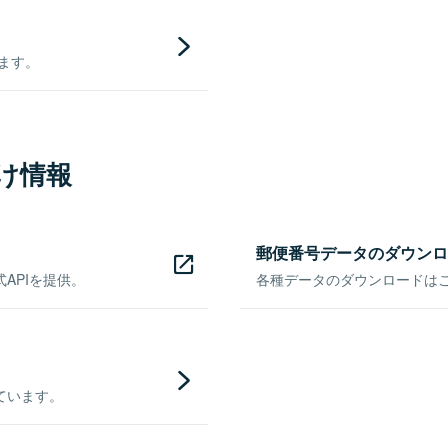
きます。
け情報
郵便番号データのダウンロ
APIを提供。
各種データのダウンロードはこち
ています。