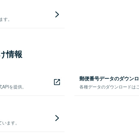
きます。
け情報
郵便番号データのダウンロ
APIを提供。
各種データのダウンロードはこち
ています。