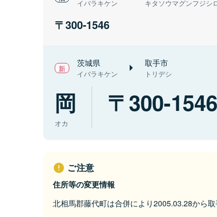
イバラキケン
キタソウマグンフジシ
300-1546
茨城県
取手市
イバラキケン
トリデシ
岡
300-154
オカ
ご注意
住所等の変更情報
北相馬郡藤代町は合併により2005.03.28か