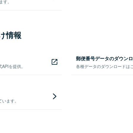
きます。
け情報
郵便番号データのダウンロ
APIを提供。
各種データのダウンロードはこち
ています。