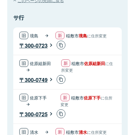
このページの先頭に戻る
サ行
境島
稲敷市
境島
に住所変更
300-0723
佐原組新田
稲敷市
佐原組新田
に住
所変更
300-0749
佐原下手
稲敷市
佐原下手
に住所
変更
300-0725
清水
稲敷市
清水
に住所変更