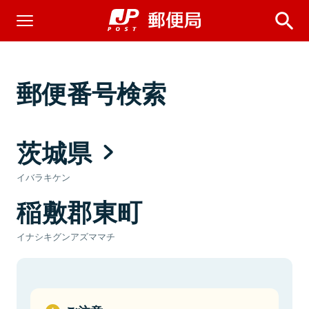
郵便番号検索
茨城県
イバラキケン
稲敷郡東町
イナシキグンアズママチ