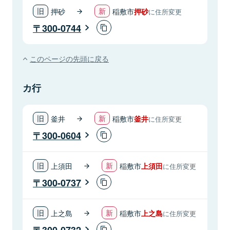
押砂
稲敷市
押砂
に住所変更
300-0744
このページの先頭に戻る
カ行
釜井
稲敷市
釜井
に住所変更
300-0604
上須田
稲敷市
上須田
に住所変更
300-0737
上之島
稲敷市
上之島
に住所変更
300-0732