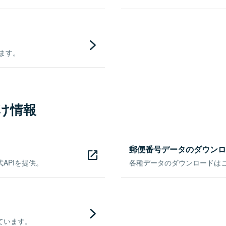
きます。
け情報
郵便番号データのダウンロ
APIを提供。
各種データのダウンロードはこち
ています。