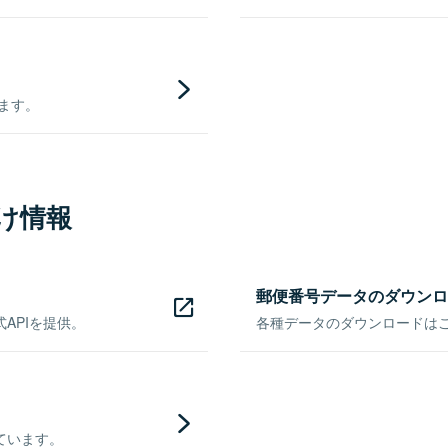
きます。
け情報
郵便番号データのダウンロ
APIを提供。
各種データのダウンロードはこち
ています。