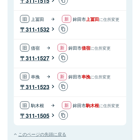
311-1515
上冨田
鉾田市
上冨田
に住所変更
311-1532
借宿
鉾田市
借宿
に住所変更
311-1527
串挽
鉾田市
串挽
に住所変更
311-1523
駒木根
鉾田市
駒木根
に住所変更
311-1505
このページの先頭に戻る