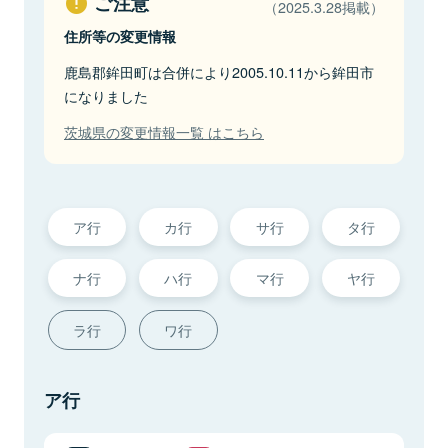
ご注意
（2025.3.28掲載）
住所等の変更情報
鹿島郡鉾田町は合併により2005.10.11から鉾田市
になりました
茨城県の変更情報一覧 はこちら
ア行
カ行
サ行
タ行
ナ行
ハ行
マ行
ヤ行
ラ行
ワ行
ア行