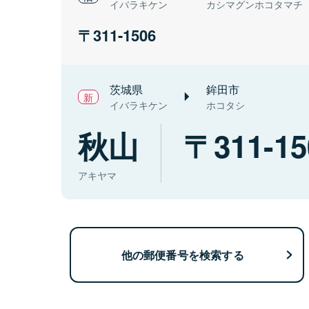
イバラキケン
カシマグンホコタマチ
311-1506
茨城県
鉾田市
イバラキケン
ホコタシ
秋山
311-15
アキヤマ
他の郵便番号を検索する