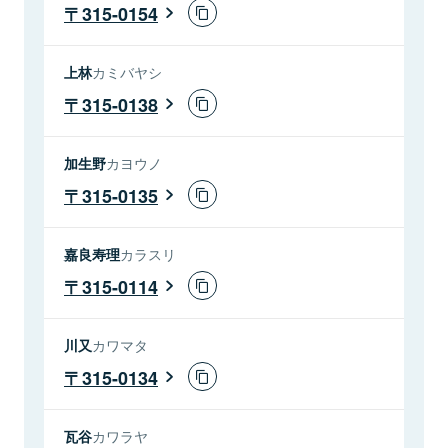
315-0154
上林
カミバヤシ
315-0138
加生野
カヨウノ
315-0135
嘉良寿理
カラスリ
315-0114
川又
カワマタ
315-0134
瓦谷
カワラヤ