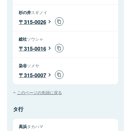
杉の井
スギノイ
315-0026
総社
ソウシャ
315-0016
染谷
ソメヤ
315-0007
このページの先頭に戻る
タ行
高浜
タカハマ