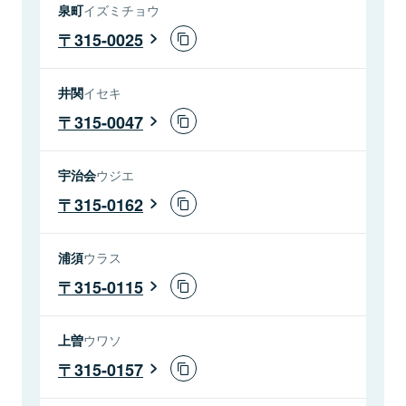
泉町
イズミチョウ
315-0025
井関
イセキ
315-0047
宇治会
ウジエ
315-0162
浦須
ウラス
315-0115
上曽
ウワソ
315-0157