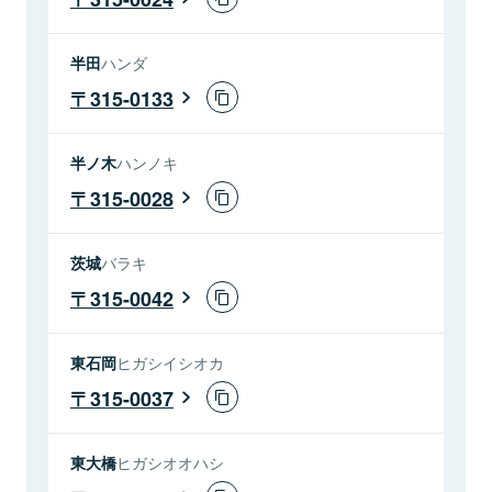
半田
ハンダ
315-0133
半ノ木
ハンノキ
315-0028
茨城
バラキ
315-0042
東石岡
ヒガシイシオカ
315-0037
東大橋
ヒガシオオハシ