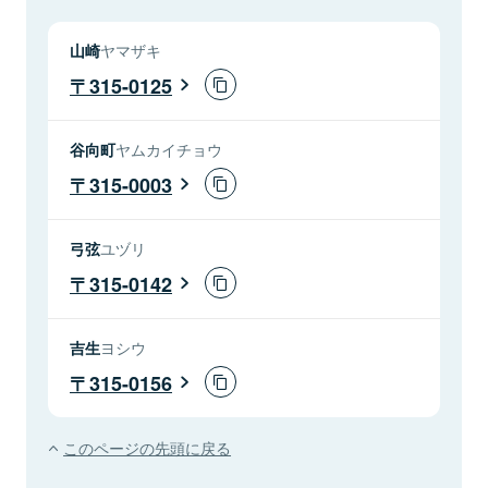
山崎
ヤマザキ
315-0125
谷向町
ヤムカイチョウ
315-0003
弓弦
ユヅリ
315-0142
吉生
ヨシウ
315-0156
このページの先頭に戻る