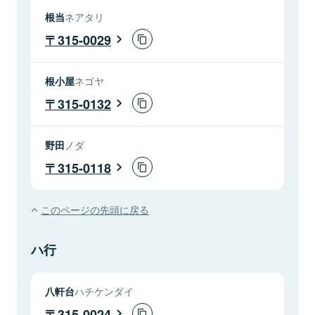
根当
ネアタリ
315-0029
根小屋
ネゴヤ
315-0132
野田
ノダ
315-0118
このページの先頭に戻る
ハ行
八軒台
ハチケンダイ
315-0024