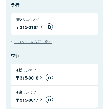
ラ行
龍明
リュウメイ
315-0167
このページの先頭に戻る
ワ行
若松
ワカマツ
315-0018
若宮
ワカミヤ
315-0017