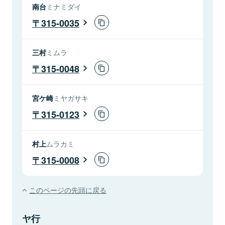
南台
ミナミダイ
315-0035
三村
ミムラ
315-0048
宮ケ崎
ミヤガサキ
315-0123
村上
ムラカミ
315-0008
このページの先頭に戻る
ヤ行