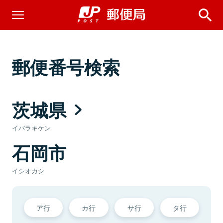
郵便番号検索
茨城県
イバラキケン
石岡市
イシオカシ
ア行
カ行
サ行
タ行