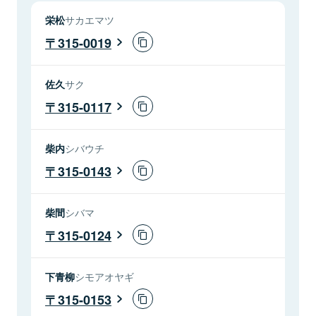
栄松
サカエマツ
315-0019
佐久
サク
315-0117
柴内
シバウチ
315-0143
柴間
シバマ
315-0124
下青柳
シモアオヤギ
315-0153