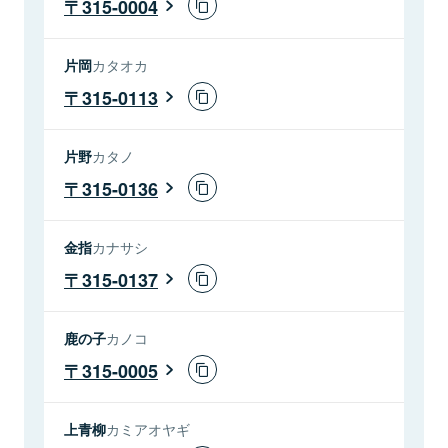
315-0004
片岡
カタオカ
315-0113
片野
カタノ
315-0136
金指
カナサシ
315-0137
鹿の子
カノコ
315-0005
上青柳
カミアオヤギ