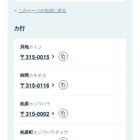
このページの先頭に戻る
カ行
貝地
カイジ
315-0015
柿岡
カキオカ
315-0116
柏原
カシワバラ
315-0002
柏原町
カシワバラチョウ