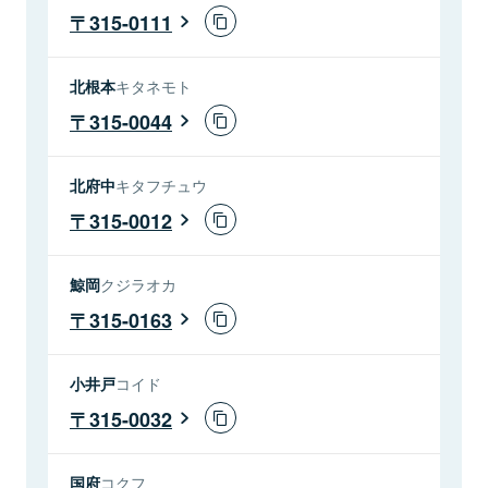
315-0111
北根本
キタネモト
315-0044
北府中
キタフチュウ
315-0012
鯨岡
クジラオカ
315-0163
小井戸
コイド
315-0032
国府
コクフ