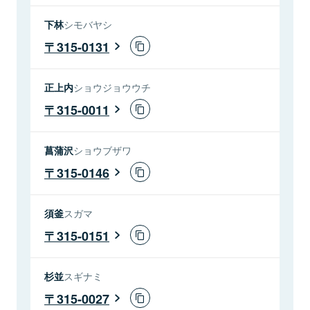
下林
シモバヤシ
315-0131
正上内
ショウジョウウチ
315-0011
菖蒲沢
ショウブザワ
315-0146
須釜
スガマ
315-0151
杉並
スギナミ
315-0027