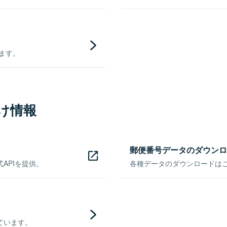
きます。
け情報
郵便番号データのダウンロ
APIを提供。
各種データのダウンロードはこち
ています。