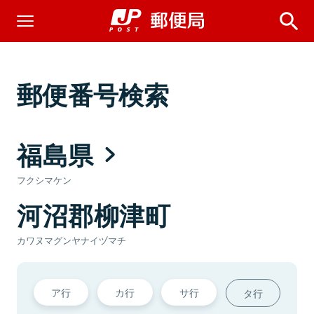
郵便番号検索
福島県
フクシマケン
河沼郡柳津町
カワヌマグンヤナイヅマチ
ア行
カ行
サ行
タ行