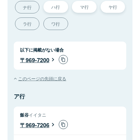
ハ行
マ行
ヤ行
ナ行
ラ行
ワ行
以下に掲載がない場合
969-7200
このページの先頭に戻る
ア行
飯谷
イイタニ
969-7206