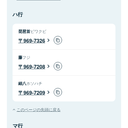
ハ行
琵琶首
ビワクビ
969-7326
藤
フジ
969-7208
細八
ホソハチ
969-7209
このページの先頭に戻る
マ行