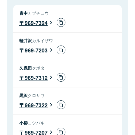
胄中
カブチュウ
969-7324
軽井沢
カルイザワ
969-7203
久保田
クボタ
969-7312
黒沢
クロサワ
969-7322
小椿
コツバキ
969-7207