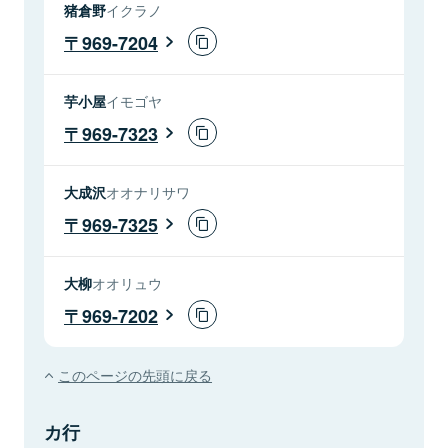
猪倉野
イクラノ
969-7204
芋小屋
イモゴヤ
969-7323
大成沢
オオナリサワ
969-7325
大柳
オオリュウ
969-7202
このページの先頭に戻る
カ行