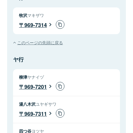
牧沢
マキザワ
969-7314
このページの先頭に戻る
ヤ行
柳津
ヤナイヅ
969-7201
湯八木沢
ユヤギサワ
969-7311
四つ谷
ヨツヤ