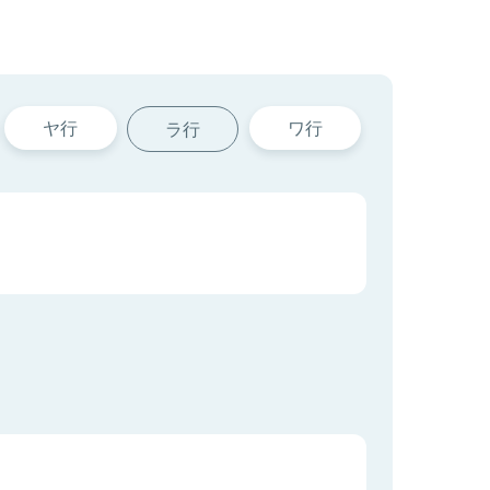
ヤ行
ワ行
ラ行