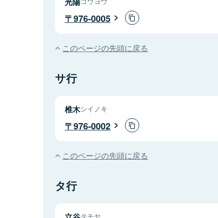
光陽
コウヨウ
976-0005
このページの先頭に戻る
サ行
椎木
シイノキ
976-0002
このページの先頭に戻る
タ行
立谷
タチヤ