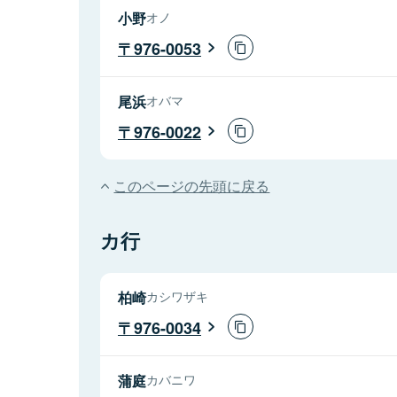
小野
オノ
976-0053
尾浜
オバマ
976-0022
このページの先頭に戻る
カ行
柏崎
カシワザキ
976-0034
蒲庭
カバニワ