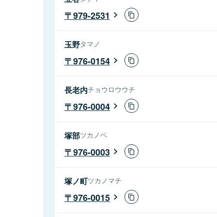
979-2531
玉野
タマノ
976-0154
長老内
チョウロウウチ
976-0004
塚部
ツカノベ
976-0003
塚ノ町
ツカノマチ
976-0015