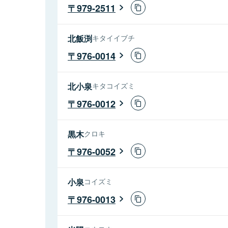
979-2511
北飯渕
キタイイブチ
976-0014
北小泉
キタコイズミ
976-0012
黒木
クロキ
976-0052
小泉
コイズミ
976-0013