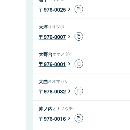
976-0025
大坪
オオツボ
976-0007
大野台
オオノダイ
976-0001
大曲
オオマガリ
976-0032
沖ノ内
オキノウチ
976-0016