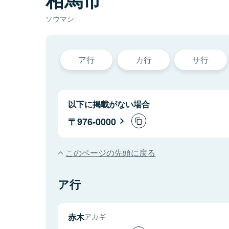
ソウマシ
ア行
カ行
サ行
以下に掲載がない場合
976-0000
このページの先頭に戻る
ア行
赤木
アカギ