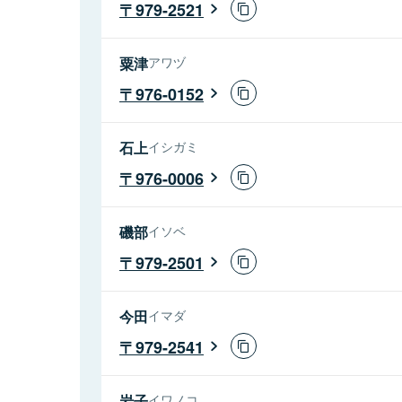
979-2521
粟津
アワヅ
976-0152
石上
イシガミ
976-0006
磯部
イソベ
979-2501
今田
イマダ
979-2541
岩子
イワノコ