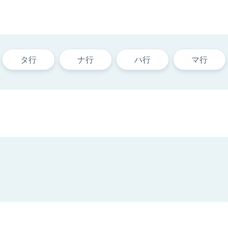
タ行
ナ行
ハ行
マ行