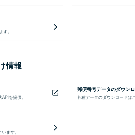
きます。
け情報
郵便番号データのダウンロ
APIを提供。
各種データのダウンロードはこち
ています。