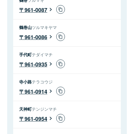
961-0087
鶴巻山
ツルマキヤマ
961-0086
手代町
テダイマチ
961-0935
寺小路
テラコウジ
961-0914
天神町
テンジンマチ
961-0954