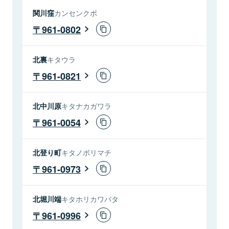
関川窪
カンセンクボ
961-0802
北裏
キタウラ
961-0821
北中川原
キタナカガワラ
961-0054
北登り町
キタノボリマチ
961-0973
北堀川端
キタホリカワバタ
961-0996