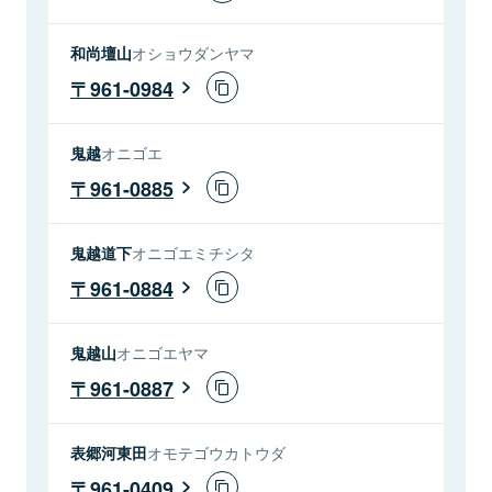
和尚壇山
オショウダンヤマ
961-0984
鬼越
オニゴエ
961-0885
鬼越道下
オニゴエミチシタ
961-0884
鬼越山
オニゴエヤマ
961-0887
表郷河東田
オモテゴウカトウダ
961-0409