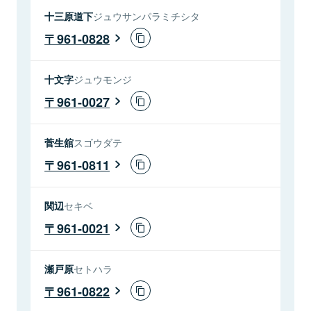
十三原道下
ジュウサンパラミチシタ
961-0828
十文字
ジュウモンジ
961-0027
菅生舘
スゴウダテ
961-0811
関辺
セキベ
961-0021
瀬戸原
セトハラ
961-0822