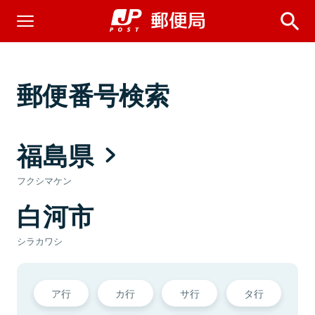
郵便番号検索
福島県
フクシマケン
白河市
シラカワシ
ア行
カ行
サ行
タ行