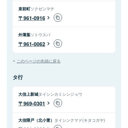
束前町
ソクゼンマチ
961-0916
外薄葉
ソトウスバ
961-0062
このページの先頭に戻る
タ行
大信上新城
タイシンカミシンジョウ
969-0301
大信隈戸（北小萱）
タイシンクマド(キタコガヤ)