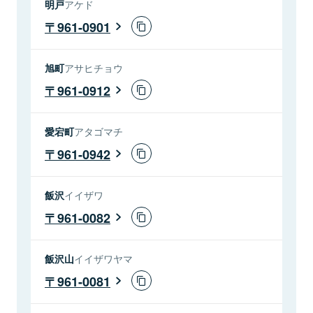
明戸
アケド
961-0901
旭町
アサヒチョウ
961-0912
愛宕町
アタゴマチ
961-0942
飯沢
イイザワ
961-0082
飯沢山
イイザワヤマ
961-0081