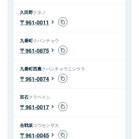
久田野
クタノ
961-0011
九番町
クバンチョウ
961-0875
九番町西裏
クバンチョウニシウラ
961-0874
双石
クラベイシ
961-0017
合戦坂
コウセンザカ
961-0045