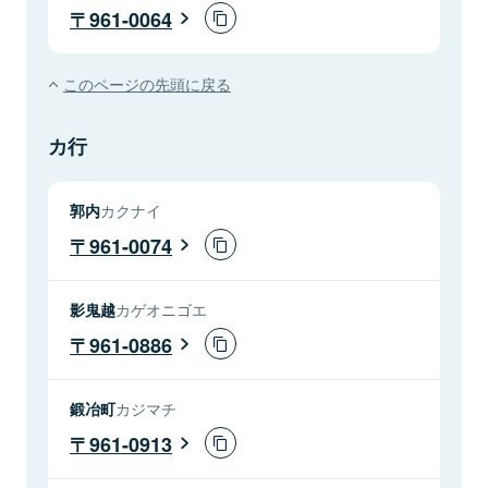
961-0064
このページの先頭に戻る
カ行
郭内
カクナイ
961-0074
影鬼越
カゲオニゴエ
961-0886
鍛冶町
カジマチ
961-0913