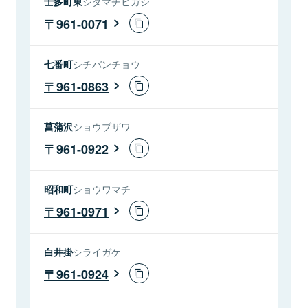
士多町東
シタマチヒガシ
961-0071
七番町
シチバンチョウ
961-0863
菖蒲沢
ショウブザワ
961-0922
昭和町
ショウワマチ
961-0971
白井掛
シライガケ
961-0924