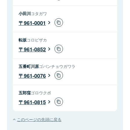
小田川
コタガワ
961-0001
転坂
コロビザカ
961-0852
五番町川原
ゴバンチョウガワラ
961-0076
五郎窪
ゴロウクボ
961-0815
このページの先頭に戻る