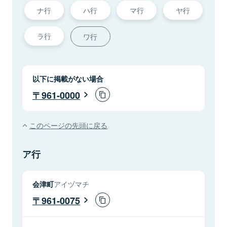
ナ行
ハ行
マ行
ヤ行
ラ行
ワ行
以下に掲載がない場合
961-0000
このページの先頭に戻る
ア行
会津町
アイヅマチ
961-0075