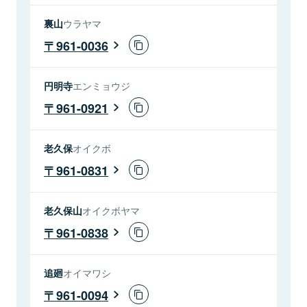
裏山
ウラヤマ
961-0036
円明寺
エンミョウジ
961-0921
老久保
オイクボ
961-0831
老久保山
オイクボヤマ
961-0838
追廻
オイマワシ
961-0094