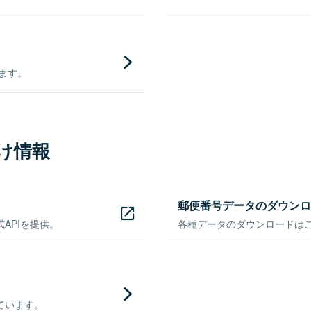
きます。
け情報
郵便番号データのダウンロ
APIを提供。
各種データのダウンロードはこち
ています。