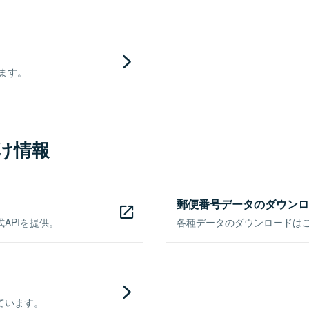
きます。
け情報
郵便番号データのダウンロ
APIを提供。
各種データのダウンロードはこち
ています。