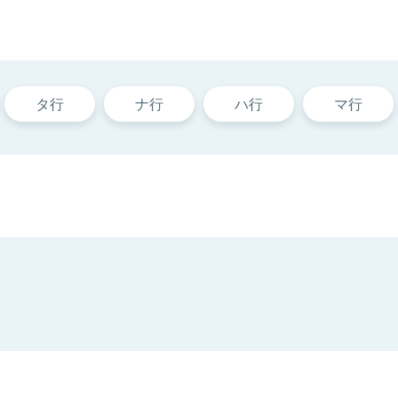
タ行
ナ行
ハ行
マ行