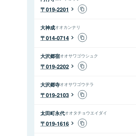
019-2201
大神成
オオカンナリ
014-0714
大沢郷宿
オオサワゴウシュク
019-2202
大沢郷寺
オオサワゴウテラ
019-2103
太田町永代
オオタチョウエイダイ
019-1616