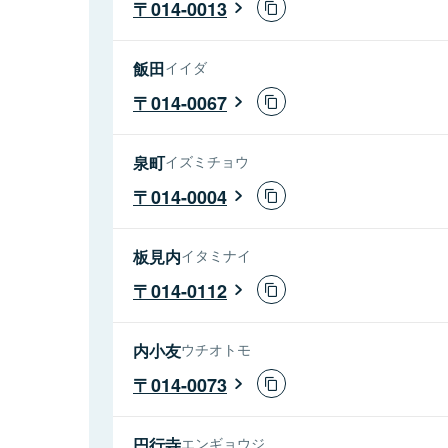
014-0013
飯田
イイダ
014-0067
泉町
イズミチョウ
014-0004
板見内
イタミナイ
014-0112
内小友
ウチオトモ
014-0073
円行寺
エンギョウジ