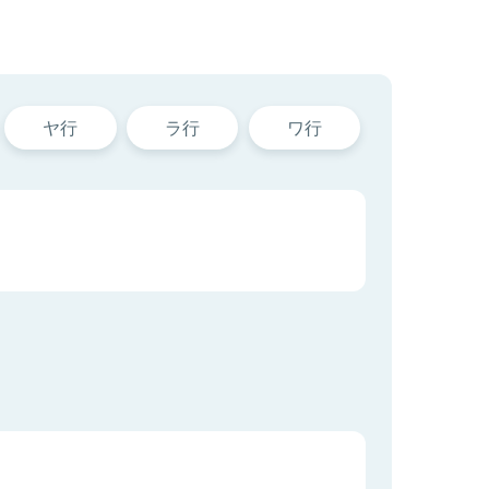
ヤ行
ラ行
ワ行