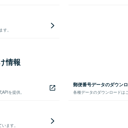
きます。
け情報
郵便番号データのダウンロ
APIを提供。
各種データのダウンロードはこち
ています。