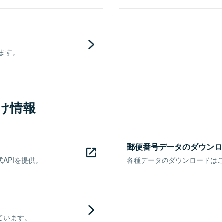
きます。
け情報
郵便番号データのダウンロ
APIを提供。
各種データのダウンロードはこち
ています。