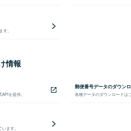
きます。
け情報
郵便番号データのダウンロ
APIを提供。
各種データのダウンロードはこち
ています。