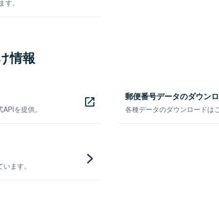
きます。
け情報
郵便番号データのダウンロ
APIを提供。
各種データのダウンロードはこち
ています。