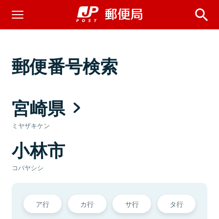
郵便番号検索
宮崎県
ミヤザキケン
小林市
コバヤシシ
ア行
カ行
サ行
タ行