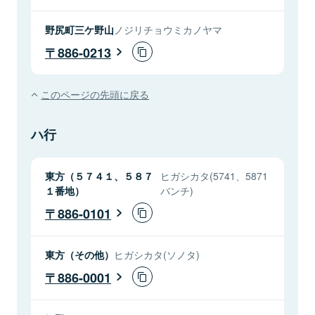
野尻町三ケ野山
ノジリチョウミカノヤマ
886-0213
このページの先頭に戻る
ハ行
東方（５７４１、５８７
ヒガシカタ(5741、5871
１番地）
バンチ)
886-0101
東方（その他）
ヒガシカタ(ソノタ)
886-0001