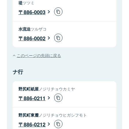
堤
ツツミ
886-0003
水流迫
ツルザコ
886-0002
このページの先頭に戻る
ナ行
野尻町紙屋
ノジリチョウカミヤ
886-0211
野尻町東麓
ノジリチョウヒガシフモト
886-0212