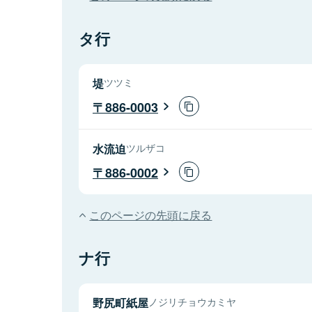
タ行
堤
ツツミ
886-0003
水流迫
ツルザコ
886-0002
このページの先頭に戻る
ナ行
野尻町紙屋
ノジリチョウカミヤ