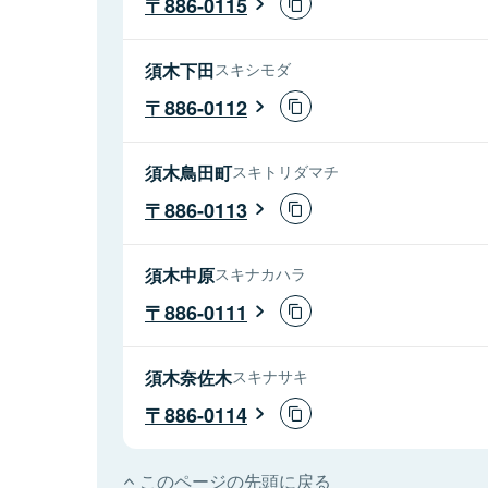
886-0115
須木下田
スキシモダ
886-0112
須木鳥田町
スキトリダマチ
886-0113
須木中原
スキナカハラ
886-0111
須木奈佐木
スキナサキ
886-0114
このページの先頭に戻る