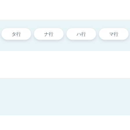
タ行
ナ行
ハ行
マ行