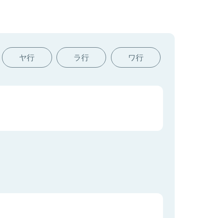
ヤ行
ラ行
ワ行