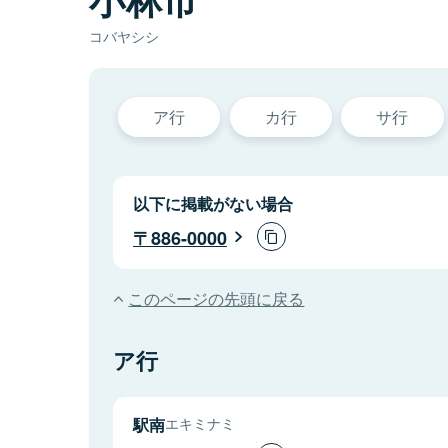
コバヤシシ
ア行
カ行
サ行
以下に掲載がない場合
886-0000
このページの先頭に戻る
ア行
駅南
エキミナミ