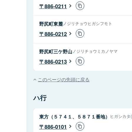
886-0211
野尻町東麓
ノジリチョウヒガシフモト
886-0212
野尻町三ケ野山
ノジリチョウミカノヤマ
886-0213
このページの先頭に戻る
ハ行
東方（５７４１、５８７１番地）
ヒガシカタ(5
886-0101