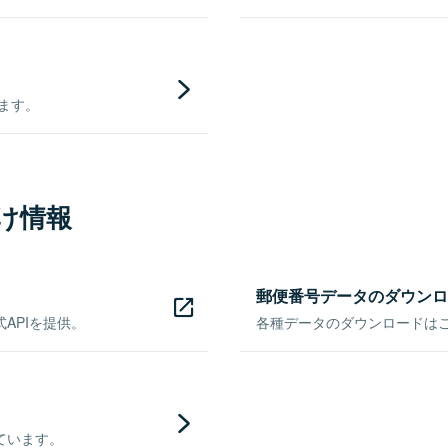
きます。
け情報
郵便番号データのダウンロ
APIを提供。
各種データのダウンロードはこち
ています。