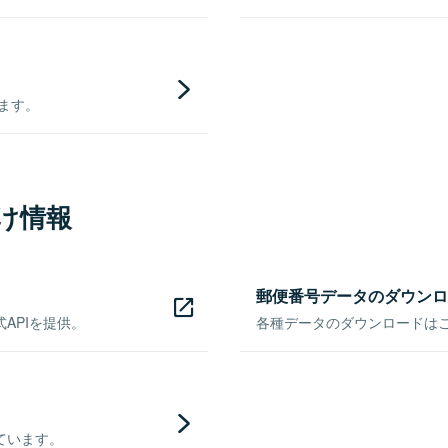
きます。
け情報
郵便番号データのダウンロ
APIを提供。
各種データのダウンロードはこち
ています。