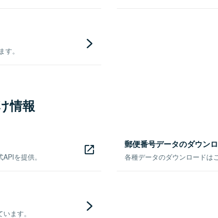
きます。
け情報
郵便番号データのダウンロ
APIを提供。
各種データのダウンロードはこち
ています。