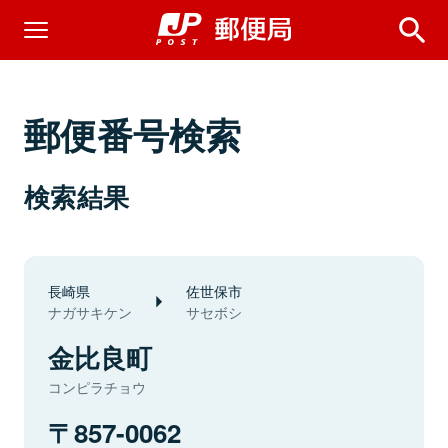
郵便番号検索
検索結果
長崎県
佐世保市
ナガサキケン
サセボシ
金比良町
コンピラチョウ
857-0062