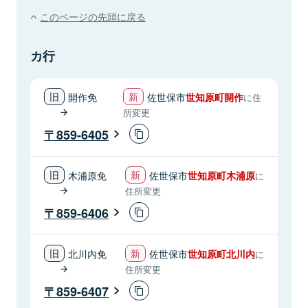
このページの先頭に戻る
カ行
開作免
佐世保市
世知原町開作
に住
所変更
859-6405
木浦原免
佐世保市
世知原町木浦原
に
住所変更
859-6406
北川内免
佐世保市
世知原町北川内
に
住所変更
859-6407