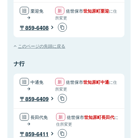
栗迎免
佐世保市
世知原町栗迎
に住
所変更
859-6408
このページの先頭に戻る
ナ行
中通免
佐世保市
世知原町中通
に住
所変更
859-6409
長田代免
佐世保市
世知原町長田代
に
住所変更
859-6411