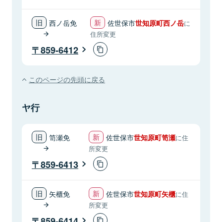
西ノ岳免
佐世保市
世知原町西ノ岳
に
住所変更
859-6412
このページの先頭に戻る
ヤ行
笥瀬免
佐世保市
世知原町笥瀬
に住
所変更
859-6413
矢櫃免
佐世保市
世知原町矢櫃
に住
所変更
859-6414