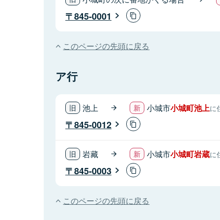
845-0001
このページの先頭に戻る
ア行
池上
小城市
小城町池上
に
845-0012
岩藏
小城市
小城町岩蔵
に
845-0003
このページの先頭に戻る