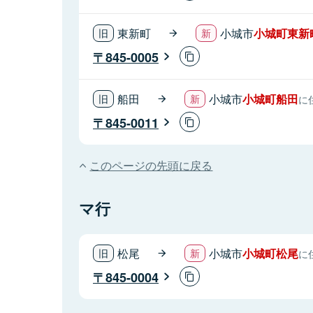
東新町
小城市
小城町東新
845-0005
船田
小城市
小城町船田
に
845-0011
このページの先頭に戻る
マ行
松尾
小城市
小城町松尾
に
845-0004