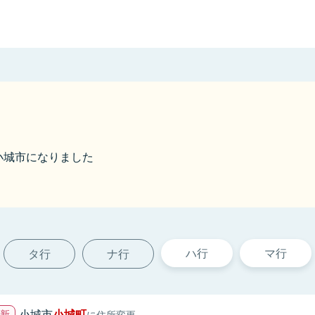
ら小城市になりました
ハ行
マ行
タ行
ナ行
小城市
小城町
に住所変更