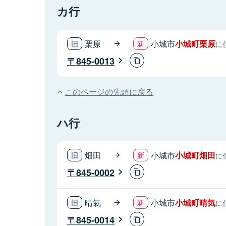
カ行
栗原
小城市
小城町栗原
に
845-0013
このページの先頭に戻る
ハ行
畑田
小城市
小城町畑田
に
845-0002
晴氣
小城市
小城町晴気
に
845-0014