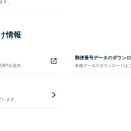
きます。
け情報
郵便番号データのダウンロ
APIを提供。
各種データのダウンロードはこち
ています。