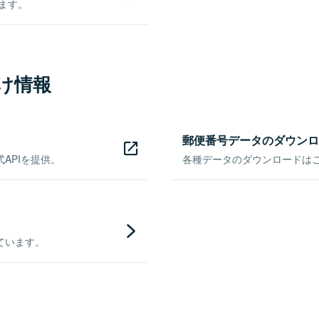
きます。
け情報
郵便番号データのダウンロ
APIを提供。
各種データのダウンロードはこち
ています。