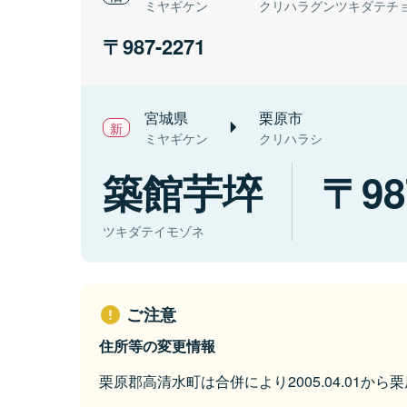
ミヤギケン
クリハラグンツキダテチ
987-2271
宮城県
栗原市
ミヤギケン
クリハラシ
築館芋埣
98
ツキダテイモゾネ
ご注意
住所等の変更情報
栗原郡高清水町は合併により2005.04.01か