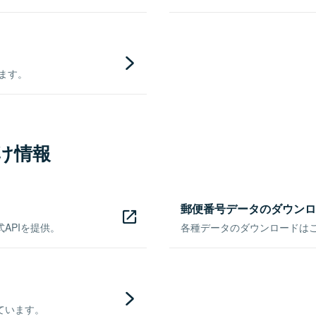
きます。
け情報
郵便番号データのダウンロ
APIを提供。
各種データのダウンロードはこち
ています。