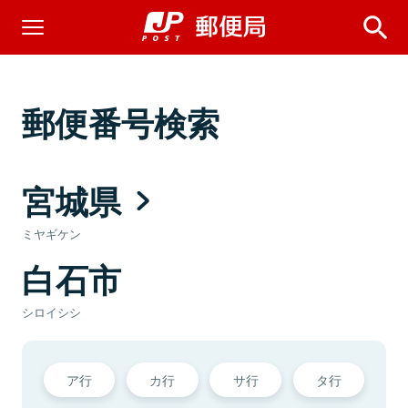
郵便番号検索
宮城県
ミヤギケン
白石市
シロイシシ
ア行
カ行
サ行
タ行