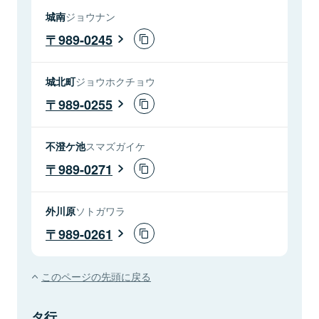
城南
ジョウナン
989-0245
城北町
ジョウホクチョウ
989-0255
不澄ケ池
スマズガイケ
989-0271
外川原
ソトガワラ
989-0261
このページの先頭に戻る
タ行