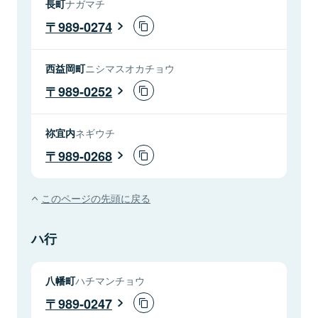
長町
ナガマチ
989-0274
西益岡町
ニシマスオカチョウ
989-0252
祢宜内
ネギウチ
989-0268
このページの先頭に戻る
ハ行
八幡町
ハチマンチョウ
989-0247