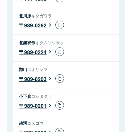
北川原
キタガワラ
989-0262
北無双作
キタムソウサク
989-0224
郡山
コオリヤマ
989-0203
小下倉
コシタグラ
989-0201
越河
コスゴウ