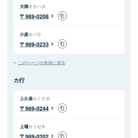
大畑
オオハタ
989-0208
小原
オバラ
989-0233
このページの先頭に戻る
カ行
上久保
カミクボ
989-0244
上堰
カミゼキ
989-0202