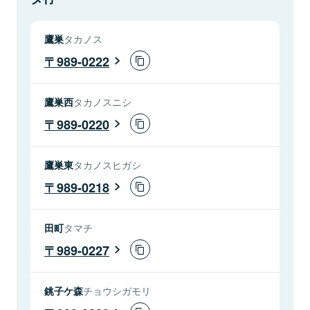
鷹巣
タカノス
989-0222
鷹巣西
タカノスニシ
989-0220
鷹巣東
タカノスヒガシ
989-0218
田町
タマチ
989-0227
銚子ケ森
チョウシガモリ