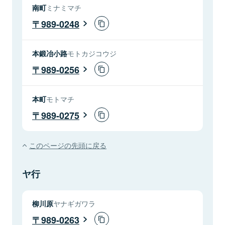
南町
ミナミマチ
989-0248
本鍛冶小路
モトカジコウジ
989-0256
本町
モトマチ
989-0275
このページの先頭に戻る
ヤ行
柳川原
ヤナギガワラ
989-0263