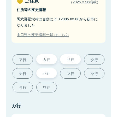
ご注意
（2025.3.28掲載）
住所等の変更情報
阿武郡福栄村は合併により2005.03.06から萩市に
なりました
山口県の変更情報一覧 はこちら
カ行
サ行
ア行
タ行
ハ行
ナ行
マ行
ヤ行
ラ行
ワ行
カ行