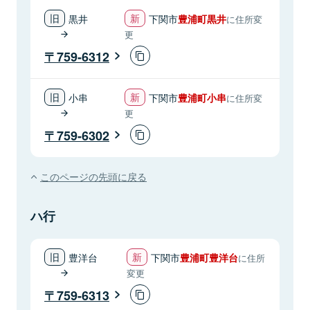
黒井
下関市
豊浦町黒井
に住所変
更
759-6312
小串
下関市
豊浦町小串
に住所変
更
759-6302
このページの先頭に戻る
ハ行
豊洋台
下関市
豊浦町豊洋台
に住所
変更
759-6313