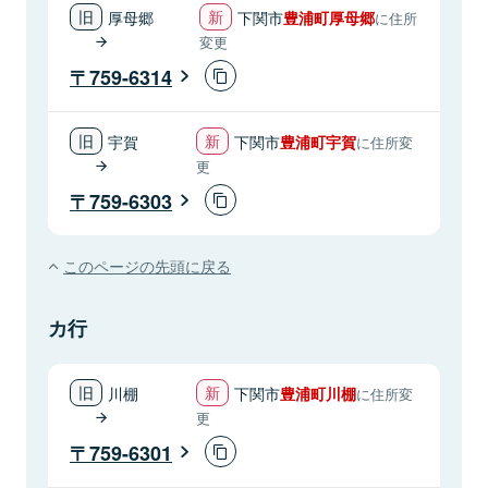
厚母郷
下関市
豊浦町厚母郷
に住所
変更
759-6314
宇賀
下関市
豊浦町宇賀
に住所変
更
759-6303
このページの先頭に戻る
カ行
川棚
下関市
豊浦町川棚
に住所変
更
759-6301