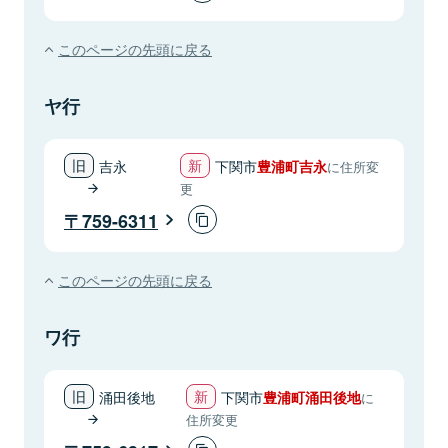
このページの先頭に戻る
ヤ行
吉永
下関市
豊浦町吉永
に住所変
更
759-6311
このページの先頭に戻る
ワ行
涌田後地
下関市
豊浦町涌田後地
に
住所変更