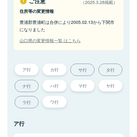
ご注意
（2025.3.28掲載）
住所等の変更情報
豊浦郡豊浦町は合併により2005.02.13から下関市
になりました
山口県の変更情報一覧 はこちら
ア行
カ行
サ行
タ行
ハ行
マ行
ヤ行
ナ行
ワ行
ラ行
ア行